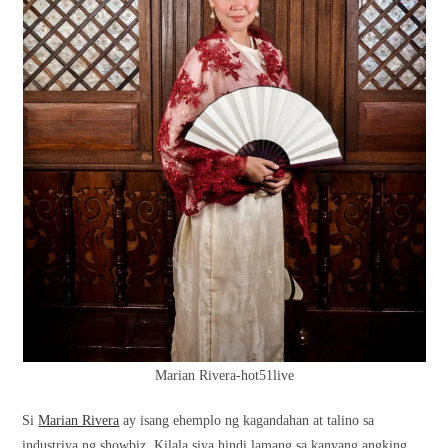
Marian Rivera-hot51live
Si
Marian Rivera
ay isang ehemplo ng kagandahan at talino sa
industriya ng showbiz. Kilala siya hindi lamang sa kanyang angking