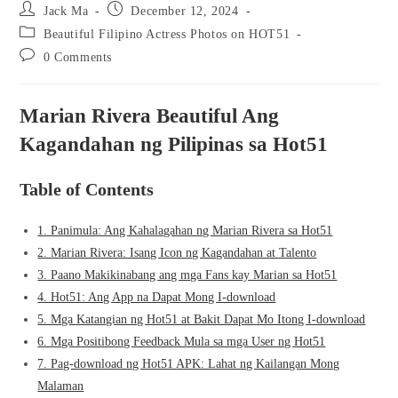
Post
Post
Jack Ma
December 12, 2024
author:
published:
Post
Beautiful Filipino Actress Photos on HOT51
category:
Post
0 Comments
comments:
Marian Rivera Beautiful Ang
Kagandahan ng Pilipinas sa Hot51
Table of Contents
1. Panimula: Ang Kahalagahan ng Marian Rivera sa Hot51
2. Marian Rivera: Isang Icon ng Kagandahan at Talento
3. Paano Makikinabang ang mga Fans kay Marian sa Hot51
4. Hot51: Ang App na Dapat Mong I-download
5. Mga Katangian ng Hot51 at Bakit Dapat Mo Itong I-download
6. Mga Positibong Feedback Mula sa mga User ng Hot51
7. Pag-download ng Hot51 APK: Lahat ng Kailangan Mong
Malaman