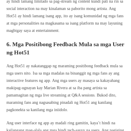
ay hindi lamang limitado sa pag-stream ng content kundi pati na rin sa
social interaction na may kinalaman sa paborito mong artista. Ang
Hot51 ay hindi lamang isang app, ito ay isang komunidad ng mga fans
at mga personalities na magkasama sa isang platform na may layuning
magbigay saya at entertainment.
6. Mga Positibong Feedback Mula sa mga User
ng Hot51
Ang Hot51 ay nakatanggap ng maraming positibong feedback mula sa
mga users nito. Isa sa mga madalas na binanggit ng mga fans ay ang
interactive features ng app. Ang mga users ay masaya sa kakayahang
makipag-ugnayan kay Marian Rivera at sa iba pang artista sa
pamamagitan ng mga live streaming at Q&A sessions. Bukod dito,
maraming fans ang nagsasabing pinadali ng Hot51 ang kanilang
pagkonekta sa kanilang mga iniidolo.
Ang user interface ng app ay madali ring gamitin, kaya’t hindi na
kailangang mag-alala ang mga hindi tech-savvy na users. Ang pagiging