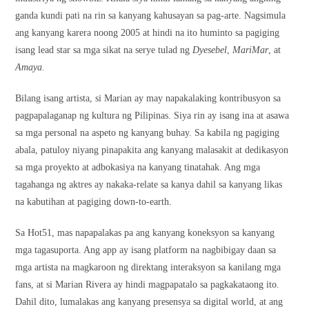
ganda kundi pati na rin sa kanyang kahusayan sa pag-arte. Nagsimula
ang kanyang karera noong 2005 at hindi na ito huminto sa pagiging
isang lead star sa mga sikat na serye tulad ng
Dyesebel
,
MariMar
, at
Amaya
.
Bilang isang artista, si Marian ay may napakalaking kontribusyon sa
pagpapalaganap ng kultura ng Pilipinas. Siya rin ay isang ina at asawa
sa mga personal na aspeto ng kanyang buhay. Sa kabila ng pagiging
abala, patuloy niyang pinapakita ang kanyang malasakit at dedikasyon
sa mga proyekto at adbokasiya na kanyang tinatahak. Ang mga
tagahanga ng aktres ay nakaka-relate sa kanya dahil sa kanyang likas
na kabutihan at pagiging down-to-earth.
Sa Hot51, mas napapalakas pa ang kanyang koneksyon sa kanyang
mga tagasuporta. Ang app ay isang platform na nagbibigay daan sa
mga artista na magkaroon ng direktang interaksyon sa kanilang mga
fans, at si Marian Rivera ay hindi magpapatalo sa pagkakataong ito.
Dahil dito, lumalakas ang kanyang presensya sa digital world, at ang