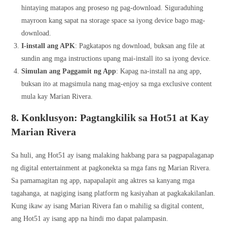
hintaying matapos ang proseso ng pag-download. Siguraduhing
mayroon kang sapat na storage space sa iyong device bago mag-
download.
I-install ang APK
: Pagkatapos ng download, buksan ang file at
sundin ang mga instructions upang mai-install ito sa iyong device.
Simulan ang Paggamit ng App
: Kapag na-install na ang app,
buksan ito at magsimula nang mag-enjoy sa mga exclusive content
mula kay Marian Rivera.
8. Konklusyon: Pagtangkilik sa Hot51 at Kay
Marian Rivera
Sa huli, ang Hot51 ay isang malaking hakbang para sa pagpapalaganap
ng digital entertainment at pagkonekta sa mga fans ng Marian Rivera.
Sa pamamagitan ng app, napapalapit ang aktres sa kanyang mga
tagahanga, at nagiging isang platform ng kasiyahan at pagkakakilanlan.
Kung ikaw ay isang Marian Rivera fan o mahilig sa digital content,
ang Hot51 ay isang app na hindi mo dapat palampasin.