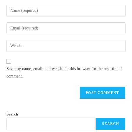
Enter
your
name
Enter
or
your
username
email
Enter
to
address
your
comment
to
website
comment
URL
Save my name, email, and website in this browser for the next time I
(optional)
comment.
Search
SEARCH