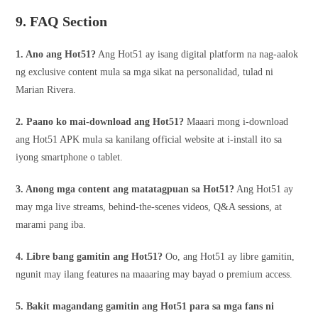
9. FAQ Section
1. Ano ang Hot51?
Ang Hot51 ay isang digital platform na nag-aalok
ng exclusive content mula sa mga sikat na personalidad, tulad ni
Marian Rivera.
2. Paano ko mai-download ang Hot51?
Maaari mong i-download
ang Hot51 APK mula sa kanilang official website at i-install ito sa
iyong smartphone o tablet.
3. Anong mga content ang matatagpuan sa Hot51?
Ang Hot51 ay
may mga live streams, behind-the-scenes videos, Q&A sessions, at
marami pang iba.
4. Libre bang gamitin ang Hot51?
Oo, ang Hot51 ay libre gamitin,
ngunit may ilang features na maaaring may bayad o premium access.
5. Bakit magandang gamitin ang Hot51 para sa mga fans ni