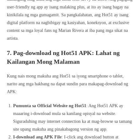
user-friendly ng app ay isang malaking plus, at ito ay isang bagay na
kinikilala ng mga gumagamit. Sa pangkalahatan, ang Hot51 ay isang
digital platform na nagbibigay ng kasiyahan, koneksyon, at exclusive
content sa mga loyal fans ng Marian Rivera at iba pang mga sikat na
artista.
7. Pag-download ng Hot51 APK: Lahat ng
Kailangan Mong Malaman
Kung nais mong makuha ang Hot51 sa iyong smartphone o tablet,
narito ang mga hakbang na dapat sundin para makapag-download ng
APK:
Pumunta sa Official Website ng Hot51
: Ang Hot51 APK ay
maaaring i-download mula sa kanilang opisyal na website.
Siguraduhing may internet connection ka at mag-browse sa tamang
site upang makuha ang pinakabagong version ng app.
I-download ang APK File
: I-click ang download button at