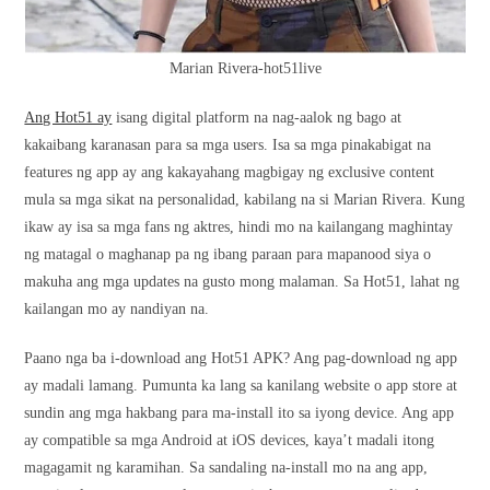
Marian Rivera-hot51live
Ang Hot51 ay
isang digital platform na nag-aalok ng bago at
kakaibang karanasan para sa mga users. Isa sa mga pinakabigat na
features ng app ay ang kakayahang magbigay ng exclusive content
mula sa mga sikat na personalidad, kabilang na si Marian Rivera. Kung
ikaw ay isa sa mga fans ng aktres, hindi mo na kailangang maghintay
ng matagal o maghanap pa ng ibang paraan para mapanood siya o
makuha ang mga updates na gusto mong malaman. Sa Hot51, lahat ng
kailangan mo ay nandiyan na.
Paano nga ba i-download ang Hot51 APK? Ang pag-download ng app
ay madali lamang. Pumunta ka lang sa kanilang website o app store at
sundin ang mga hakbang para ma-install ito sa iyong device. Ang app
ay compatible sa mga Android at iOS devices, kaya’t madali itong
magagamit ng karamihan. Sa sandaling na-install mo na ang app,