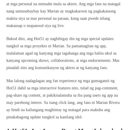
at mga personal na mensahe mula sa aktres. Ang mga fans na matagal
nang sumusubaybay kay Marian ay magkakaroon ng pagkakataong
makita siya sa mas personal na paraan, kung saan pwede nilang
makausap o mapanood siya ng live.
Bukod dito, ang Hot51 ay nagbibigay din ng mga special updates
tungkol sa mga proyekto ni Marian. Sa pamamagitan ng app,
malalaman agad ng kanyang mga tagahanga ang mga balita ukol sa
kanyang upcoming shows, collaborations, at mga endorsements. Mas
pinadali nito ang komunikasyon ng aktres at ng kanyang fans.
Mas lalong nadagdagan ang fan experience ng mga gumagamit ng
Hot51 dahil sa mga interactive features nito, tulad ng pag-comment,
pag-share ng content, at pakikisalamuha sa iba pang users ng app na
may parehong interes. Sa isang click lang, ang fans ni Marian Rivera
ay hindi na kailangang maghintay ng matagal para makuha ang
pinakabagong update tungkol sa kanilang idol.