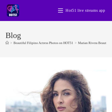
Skip
to
Hot51 live streams app
content
Blog
>
Beautiful Filipino Actress Photos on HOT51
>
Marian Rivera Beautiful