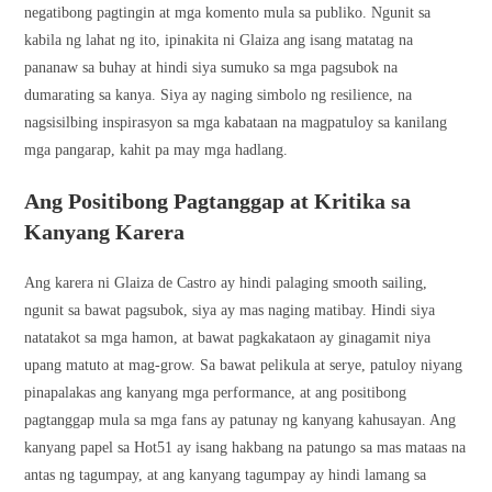
negatibong pagtingin at mga komento mula sa publiko. Ngunit sa
kabila ng lahat ng ito, ipinakita ni Glaiza ang isang matatag na
pananaw sa buhay at hindi siya sumuko sa mga pagsubok na
dumarating sa kanya. Siya ay naging simbolo ng resilience, na
nagsisilbing inspirasyon sa mga kabataan na magpatuloy sa kanilang
mga pangarap, kahit pa may mga hadlang.
Ang Positibong Pagtanggap at Kritika sa
Kanyang Karera
Ang karera ni Glaiza de Castro ay hindi palaging smooth sailing,
ngunit sa bawat pagsubok, siya ay mas naging matibay. Hindi siya
natatakot sa mga hamon, at bawat pagkakataon ay ginagamit niya
upang matuto at mag-grow. Sa bawat pelikula at serye, patuloy niyang
pinapalakas ang kanyang mga performance, at ang positibong
pagtanggap mula sa mga fans ay patunay ng kanyang kahusayan. Ang
kanyang papel sa Hot51 ay isang hakbang na patungo sa mas mataas na
antas ng tagumpay, at ang kanyang tagumpay ay hindi lamang sa