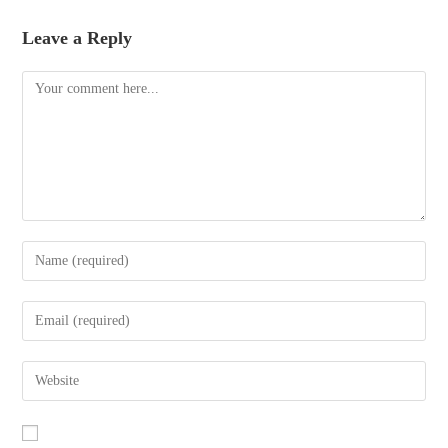
Leave a Reply
Comment
Enter
your
name
Enter
or
your
username
email
Enter
to
address
your
comment
to
website
comment
URL