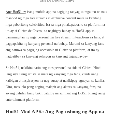
Jane De Leon-hot51live
Ang Hot51 ay
isang mobile app na nagiging tanyag sa mga tao na nais
manood ng mga live streams at exclusive content mula sa kanilang
mga paboritong celebrities. Isa sa mga pinakapaborito sa platform na
ito ay si Glaiza de Castro, na nagbigay buhay sa Hot51 app sa
pamamagitan ng mga personal na live stream, interactions sa fans, at
pagpapakita ng kanyang personal na buhay. Marami sa kanyang fans
ang natuwa sa pagiging accessible ni Glaiza sa platform, at ito ay
nagpatibay sa kanyang relasyon sa kanyang tagasubaybay.
Sa Hot51, nakikita natin ang mas personal na side ni Glaiza. Hindi
lang siya isang artista sa mata ng kanyang mga fans, kundi isang
kaibigan at inspirasyon na nag-uusap at nakikipag-ugnayan sa kanila.
Dito, mas lalo pang naging malapit ang aktres sa kanyang fans, na
siyang dahilan kung bakit patuloy na sumikat ang Hot51 bilang isang
entertainment platform.
Hot51 Mod APK: Ang Pag-usbong ng App na