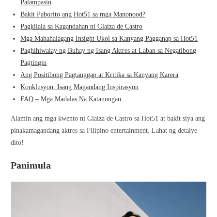
Palampasin
Bakit Paborito ang Hot51 sa mga Manonood?
Pagkilala sa Kagandahan ni Glaiza de Castro
Mga Mahahalagang Insight Ukol sa Kanyang Pagganap sa Hot51
Paghihiwalay ng Buhay ng Isang Aktres at Laban sa Negatibong
Pagtingin
Ang Positibong Pagtanggap at Kritika sa Kanyang Karera
Konklusyon: Isang Magandang Inspirasyon
FAQ – Mga Madalas Na Katanungan
Alamin ang mga kwento ni Glaiza de Castro sa Hot51 at bakit siya ang
pinakamagandang aktres sa Filipino entertainment. Lahat ng detalye
dito!
Panimula