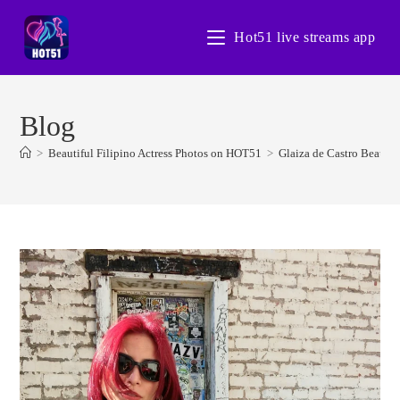
Skip
to
Hot51 live streams app
content
Blog
>
Beautiful Filipino Actress Photos on HOT51
>
Glaiza de Castro Beauti