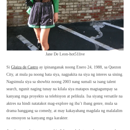
Jane De Leon-hot51live
Si
Glaiza de Castro
ay ipinanganak noong Enero 24, 1988, sa Quezon
City, at mula pa noong bata siya, nagpakita na siya ng interes sa sining.
Nagsimula siya sa showbiz noong 2003 nang sumali sa isang talent
search, ngunit naging tunay na kilala siya matapos magtagumpay sa
kanyang mga proyekto sa telebisyon at pelikula. Isa siyang versatile na
aktres na hindi natatakot mag-explore ng iba’t ibang genre, mula sa
drama hanggang sa comedy, at may kakayahang magdala ng malalalim
na emosyon sa kanyang mga karakter.