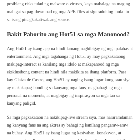
posibleng risks tulad ng malware o viruses, kaya mahalaga na maging
maingat sa pag-download ng mga APK files at siguraduhing mula ito
sa isang pinagkakatiwalaang source.
Bakit Paborito ang Hot51 sa mga Manonood?
Ang Hot51 ay isang app na hindi lamang nagbibigay ng mga palabas at
entertainment. Ang mga tagahanga ng Hot51 ay may pagkakataong
makipag-interact sa kanilang mga idolo at makapanood ng mga
eksklusibong content na hindi nila makikita sa ibang platform. Para
kay Glaiza de Castro, ang Hot51 ay naging isang lugar kung saan siya
ay makakapag-bonding sa kanyang mga fans, magbahagi ng mga
personal na moments, at magbigay ng inspirasyon sa mga tao sa
kanyang paligid.
Sa mga pagkakataon na nakikipag-live stream siya, mas nararamdaman
ng kanyang fans na ang aktres ay bahagi ng kanilang pangaraw-araw
na buhay. Ang Hot51 ay isang lugar ng kasiyahan, koneksyon, at