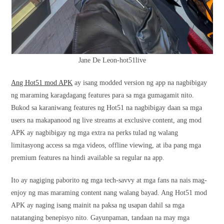
Jane De Leon-hot51live
Ang Hot51 mod APK
ay isang modded version ng app na nagbibigay
ng maraming karagdagang features para sa mga gumagamit nito.
Bukod sa karaniwang features ng Hot51 na nagbibigay daan sa mga
users na makapanood ng live streams at exclusive content, ang mod
APK ay nagbibigay ng mga extra na perks tulad ng walang
limitasyong access sa mga videos, offline viewing, at iba pang mga
premium features na hindi available sa regular na app.
Ito ay nagiging paborito ng mga tech-savvy at mga fans na nais mag-
enjoy ng mas maraming content nang walang bayad. Ang Hot51 mod
APK ay naging isang mainit na paksa ng usapan dahil sa mga
natatanging benepisyo nito. Gayunpaman, tandaan na may mga