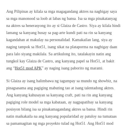
Ang Pilipinas ay kilala sa mga magagandang aktres na nagbigay saya
sa mga manonood sa loob at labas ng bansa. Isa sa mga pinakatanyag
na aktres sa henerasyong ito ay si Glaiza de Castro. Siya ay kilala hindi
lamang sa kanyang husay sa pag-arte kundi pati na rin sa kanyang
kagandahan at makulay na personalidad. Kamakailan lang, siya ay
naging tampok sa Hot51, isang sikat na plataporma na nagbigay daan
para lalo siyang makilala. Sa artikulong ito, tatalakayin natin ang
tungkol kay Glaiza de Castro, ang kanyang papel sa Hot51, at bakit
ang “
Hot51 mod APK
” ay naging isang paborito ng marami.
Si Glaiza ay isang halimbawa ng tagumpay sa mundo ng showbiz, na
pinagsasama ang pagiging mabuting tao at isang talentadong aktres.
Ang kanyang kahusayan sa kanyang craft, pati na rin ang kanyang
pagiging role model sa mga kabataan, ay nagpapatibay sa kanyang
posisyon bilang isa sa pinakamagandang aktres sa bansa. Hindi rin
natin maikakaila na ang kanyang popularidad ay patuloy na tumataas
sa pamamagitan ng mga proyekto tulad ng Hot51. Ang Hot51 mod