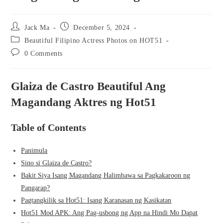
Post
Post
Jack Ma
December 5, 2024
author:
published:
Post
Beautiful Filipino Actress Photos on HOT51
category:
Post
0 Comments
comments:
Glaiza de Castro Beautiful Ang
Magandang Aktres ng Hot51
Table of Contents
Panimula
Sino si Glaiza de Castro?
Bakit Siya Isang Magandang Halimbawa sa Pagkakaroon ng
Pangarap?
Pagtangkilik sa Hot51: Isang Karanasan ng Kasikatan
Hot51 Mod APK: Ang Pag-usbong ng App na Hindi Mo Dapat