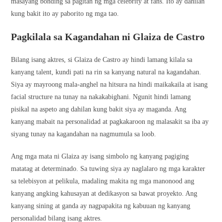
masayang bonding sa pagitan ng mga celebrity at fans. Ito ay dahilan
kung bakit ito ay paborito ng mga tao.
Pagkilala sa Kagandahan ni Glaiza de Castro
Bilang isang aktres, si Glaiza de Castro ay hindi lamang kilala sa
kanyang talent, kundi pati na rin sa kanyang natural na kagandahan.
Siya ay mayroong mala-anghel na hitsura na hindi maikakaila at isang
facial structure na tunay na nakakabighani. Ngunit hindi lamang
pisikal na aspeto ang dahilan kung bakit siya ay maganda. Ang
kanyang mabait na personalidad at pagkakaroon ng malasakit sa iba ay
siyang tunay na kagandahan na nagmumula sa loob.
Ang mga mata ni Glaiza ay isang simbolo ng kanyang pagiging
matatag at determinado. Sa tuwing siya ay naglalaro ng mga karakter
sa telebisyon at pelikula, madaling makita ng mga manonood ang
kanyang angking kahusayan at dedikasyon sa bawat proyekto. Ang
kanyang sining at ganda ay nagpapakita ng kabuuan ng kanyang
personalidad bilang isang aktres.