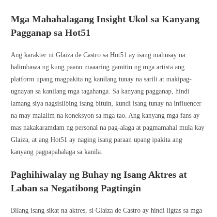
Mga Mahahalagang Insight Ukol sa Kanyang
Pagganap sa Hot51
Ang karakter ni Glaiza de Castro sa Hot51 ay isang mahusay na
halimbawa ng kung paano maaaring gamitin ng mga artista ang
platform upang magpakita ng kanilang tunay na sarili at makipag-
ugnayan sa kanilang mga tagahanga. Sa kanyang pagganap, hindi
lamang siya nagsisilbing isang bituin, kundi isang tunay na influencer
na may malalim na koneksyon sa mga tao. Ang kanyang mga fans ay
mas nakakaramdam ng personal na pag-alaga at pagmamahal mula kay
Glaiza, at ang Hot51 ay naging isang paraan upang ipakita ang
kanyang pagpapahalaga sa kanila.
Paghihiwalay ng Buhay ng Isang Aktres at
Laban sa Negatibong Pagtingin
Bilang isang sikat na aktres, si Glaiza de Castro ay hindi ligtas sa mga