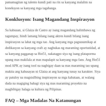
pamamagitan ng talento kundi pati na rin sa kanyang malalim na
koneksyon sa kanyang mga tagahanga.
Konklusyon: Isang Magandang Inspirasyon
Sa kabuuan, si Glaiza de Castro ay isang magandang halimbawa ng
tagumpay, hindi lamang bilang isang aktres kundi bilang isang
inspirasyon sa lahat ng mga tao. Ang kanyang mga pagsusumikap at
dedikasyon sa kanyang craft ay nagbukas ng maraming oportunidad, at
sa kanyang pagganap sa Hot51, nakatagpo siya ng isang plataporma
upang mas makilala at mas mapalapit sa kanyang mga fans. Ang Hot51
mod APK ay isang tool na nagbigay daan sa mas maraming tao upang
makita ang kahusayan ni Glaiza at ang kanyang tunay na karakter. Siya
ay patuloy na magsisilbing inspirasyon sa mga kabataan, at walang
duda na magiging bahagi siya ng mas maraming proyekto na
magbibigay halaga sa kultura ng Pilipinas.
FAQ – Mga Madalas Na Katanungan