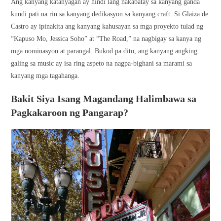
Ang kanyang katanyagan ay hindi lang nakabatay sa kanyang ganda
kundi pati na rin sa kanyang dedikasyon sa kanyang craft. Si Glaiza de
Castro ay ipinakita ang kanyang kahusayan sa mga proyekto tulad ng
“Kapuso Mo, Jessica Soho” at “The Road,” na nagbigay sa kanya ng
mga nominasyon at parangal. Bukod pa dito, ang kanyang angking
galing sa music ay isa ring aspeto na nagpa-bighani sa marami sa
kanyang mga tagahanga.
Bakit Siya Isang Magandang Halimbawa sa
Pagkakaroon ng Pangarap?