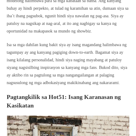
modelong halimbawa para sa mga kabataan sa bansa. Ang kanyang
buhay ay hindi perpekto, at tulad ng karamihan sa atin, dumaan siya sa
iba’t ibang pagsubok, ngunit hindi siya nawalan ng pag-asa. Siya ay
patuloy na nagsikap at nag-aral, at ito ang nagbigay sa kanya ng
oportunidad na makapasok sa mundo ng showbiz.
Isa sa mga dahilan kung bakit siya ay isang magandang halimbawa ng
tagumpay ay ang kanyang pagiging down-to-earth. Bagamat siya ay
isang kilalang personalidad, hindi siya naging mayabang at patuloy
siyang nagsisilbing inspirasyon sa kanyang mga fans. Bukod dito, siya
ay aktibo rin sa pagtulong sa mga nangangailangan at palaging
nagsusulong ng mga adbokasiyang makikinabang ang nakararami.
Pagtangkilik sa Hot51: Isang Karanasan ng
Kasikatan